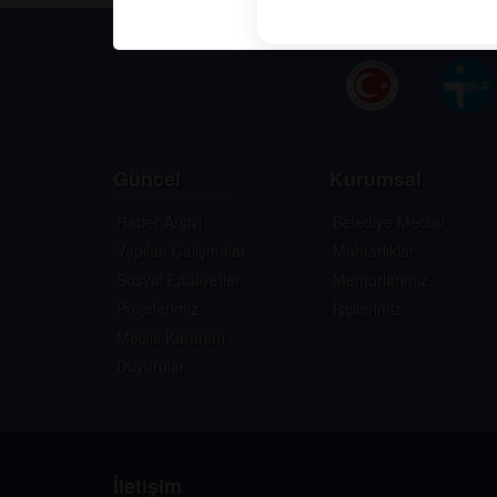
Güncel
Kurumsal
Haber Arşivi
Belediye Meclisi
Yapılan Çalışmalar
Muhtarlıklar
Sosyal Faaliyetler
Memurlarımız
Projelerimiz
İşçilerimiz
Meclis Kararları
Duyurular
İletişim