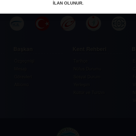
İLAN OLUNUR.
Başkan
Kent Rehberi
B
Özgeçmişi
Tarihçe
E
Mesajı
Nüfus Durumu
C
Görevleri
Sosyal Durum
F
Albümü
Yerleşim
V
Kültür ve Turizm
N
V