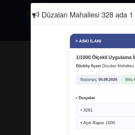
İletişim
(0462) 811 26 66
Düzalan Mahallesi 328 ada 1 p
Güncel
Erasmus+
> ASKI İLANI
Bilgi işlem merkezimizi ve bilgi
yeniledik.
1/1000 Ölçekli Uygulama İ
Düzköy İlçesi
Düzalan Mahalles
Başlangıç:
05.08.2026
Bitiş:
• Dosyalar
• 3281
12.05.2026 15:48:05
3
• Açık Rapor 1000