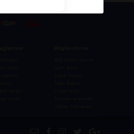
ağlantılar
Bilgilendirme
-Belediye
Bilgi Edinme Kanunu
anlı Yayın
İşyeri Açma
otoğraflar
İnşaat Ruhsatı
ideolar
İskan Raporu
ikah İlanları
Emlak Vergisi
efat İlanları
Evlendirme İşlemleri
Gelirler Tarifnamesi