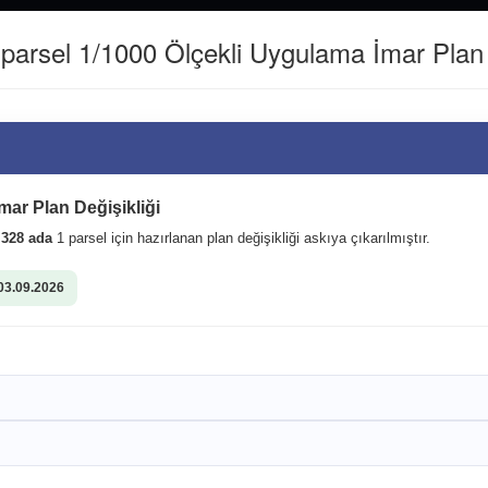
(0462) 811 22 40
WHATSAPP İLETİŞİM HATTI : 0542361516
arsel 1/1000 Ölçekli Uygulama İmar Plan D
Kurumsal
Kent Rehberi
 sistemleri altyapımızı
mar Plan Değişikliği
i
328 ada
1 parsel için hazırlanan plan değişikliği askıya çıkarılmıştır.
03.09.2026