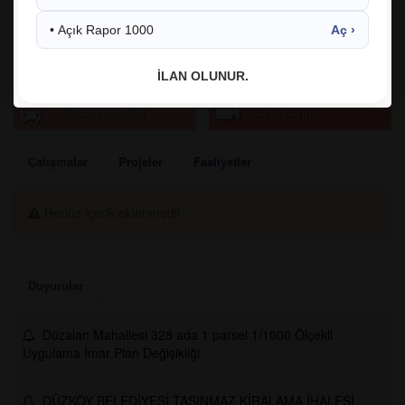
Fotoğraflar
Videolar
• Açık Rapor 1000
Aç ›
Nikah İlanları
Meclis Kararları
İLAN OLUNUR.
Otobüs Saatleri
Canlı Yayın
Çalışmalar
Projeler
Faaliyetler
Henüz içerik eklenmedi!
Duyurular
Düzalan Mahallesi 328 ada 1 parsel 1/1000 Ölçekli
Uygulama İmar Plan Değişikliği
DÜZKÖY BELEDİYESİ TAŞINMAZ KİRALAMA İHALESİ