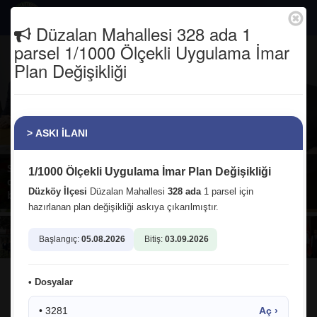
Togg
Düzalan Mahallesi 328 ada 1
navig
parsel 1/1000 Ölçekli Uygulama İmar
Plan Değişikliği
> ASKI İLANI
Sayın Bakanımız Abdulkadir Uraloğlu Bey'in büyük
1/1000 Ölçekli Uygulama İmar Plan Değişikliği
destekleriyle inşaatı başlayan Meslek Yüksekokulumuzun ilk
Düzköy İlçesi
Düzalan Mahallesi
328 ada
1 parsel için
bölüm kontenjanı hayırlı olsun.
hazırlanan plan değişikliği askıya çıkarılmıştır.
Başlangıç:
05.08.2026
Bitiş:
03.09.2026
• Dosyalar
E-Belediye
Askıdaki Planlar
• 3281
Aç ›