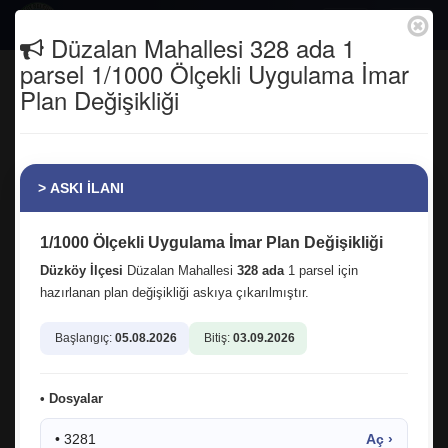
Togg
Düzalan Mahallesi 328 ada 1
navig
parsel 1/1000 Ölçekli Uygulama İmar
Çocuklar gülerse dünya güler! İlçe
Plan Değişikliği
Kaymakamımız Yunus Polat ile
ilçemizdeki çocuklarımızın iftar
programına katıldık.
> ASKI İLANI
Anasayfa
Tüm Fotoğraflar
1/1000 Ölçekli Uygulama İmar Plan Değişikliği
Düzköy İlçesi
Düzalan Mahallesi
328 ada
1 parsel için
hazırlanan plan değişikliği askıya çıkarılmıştır.
Başlangıç:
05.08.2026
Bitiş:
03.09.2026
• Dosyalar
• 3281
Aç ›
16.04.2026 10:57:29
4