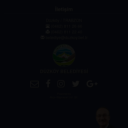
İletişim
Düzköy / TRABZON
(0462) 811 26 66
(0462) 811 22 40
belediye@duzkoy.bel.tr
DÜZKÖY BELEDİYESİ
Powered by
Akçe Bilgisayar Ltd. Şti.