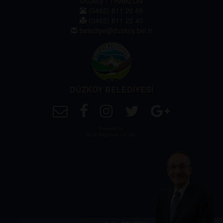
Düzköy / TRABZON
(0462) 811 26 66
(0462) 811 22 40
belediye@duzkoy.bel.tr
DÜZKÖY BELEDİYESİ
Powered by
Akçe Bilgisayar Ltd. Şti.