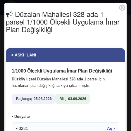
Togg
Düzalan Mahallesi 328 ada 1
navig
parsel 1/1000 Ölçekli Uygulama İmar
Alazlı Mahallemizin gerçekleştirdiği
Plan Değişikliği
Çoban Derneği Şenliği'ne katıldık. Yurt
içinden ve yurt dışından gelen
hemşehrilerimizle hasret giderdik.
> ASKI İLANI
Anasayfa
Tüm Fotoğraflar
1/1000 Ölçekli Uygulama İmar Plan Değişikliği
Düzköy İlçesi
Düzalan Mahallesi
328 ada
1 parsel için
hazırlanan plan değişikliği askıya çıkarılmıştır.
Başlangıç:
05.08.2026
Bitiş:
03.09.2026
01.09.2025 16:20:37
2
• Dosyalar
facebook
twitter
google
• 3281
Aç ›