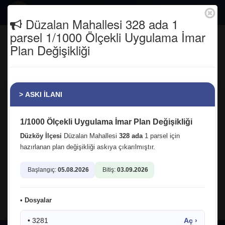
Togg
Düzalan Mahallesi 328 ada 1
navig
parsel 1/1000 Ölçekli Uygulama İmar
AB Erasmus projesinde Çekya'dan
Plan Değişikliği
ve Fransa'dan gelen misafirlerimizi
belediyemizde ağırladık.
Anasayfa
Tüm Fotoğraflar
> ASKI İLANI
1/1000 Ölçekli Uygulama İmar Plan Değişikliği
Düzköy İlçesi
Düzalan Mahallesi
328 ada
1 parsel için
hazırlanan plan değişikliği askıya çıkarılmıştır.
Başlangıç:
05.08.2026
Bitiş:
03.09.2026
14.08.2025 17:26:21
3
facebook
twitter
google
• Dosyalar
• 3281
Aç ›