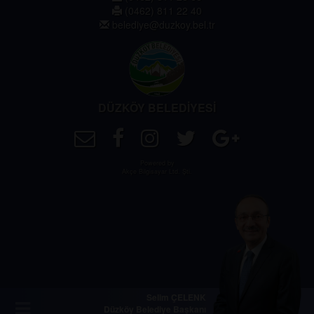
(0462) 811 22 40
belediye@duzkoy.bel.tr
DÜZKÖY BELEDİYESİ
Powered by
Akçe Bilgisayar Ltd. Şti.
Selim ÇELENK
Düzköy Belediye Başkanı