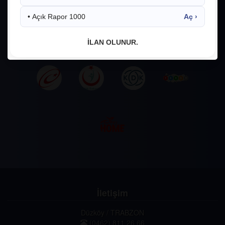
• Açık Rapor 1000
Aç ›
İLAN OLUNUR.
İletişim
Düzköy / TRABZON
(0462) 811 26 66