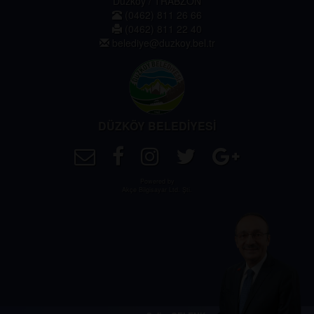
Düzköy / TRABZON
(0462) 811 26 66
(0462) 811 22 40
belediye@duzkoy.bel.tr
DÜZKÖY BELEDİYESİ
Powered by
Akçe Bilgisayar Ltd. Şti.