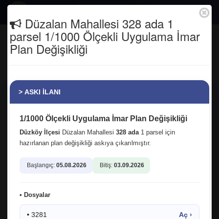
Togg
Düzalan Mahallesi 328 ada 1
navig
parsel 1/1000 Ölçekli Uygulama İmar
Çevre, Şehircilik ve İklim Değişikliği
Plan Değişikliği
Bakanlığı Yerel Yönetimler Genel
Müdürümüz Sn. Turan Konak'ın kıymetli
annesini ebediyete uğurladık.
> ASKI İLANI
Anasayfa
Tüm Fotoğraflar
1/1000 Ölçekli Uygulama İmar Plan Değişikliği
Düzköy İlçesi
Düzalan Mahallesi
328 ada
1 parsel için
hazırlanan plan değişikliği askıya çıkarılmıştır.
Başlangıç:
05.08.2026
Bitiş:
03.09.2026
12.06.2025 11:04:59
2
• Dosyalar
facebook
twitter
google
• 3281
Aç ›