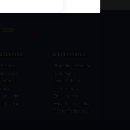
ağlantılar
Bilgilendirme
-Belediye
Bilgi Edinme Kanunu
anlı Yayın
İşyeri Açma
otoğraflar
İnşaat Ruhsatı
ideolar
İskan Raporu
ikah İlanları
Emlak Vergisi
efat İlanları
Evlendirme İşlemleri
Gelirler Tarifnamesi