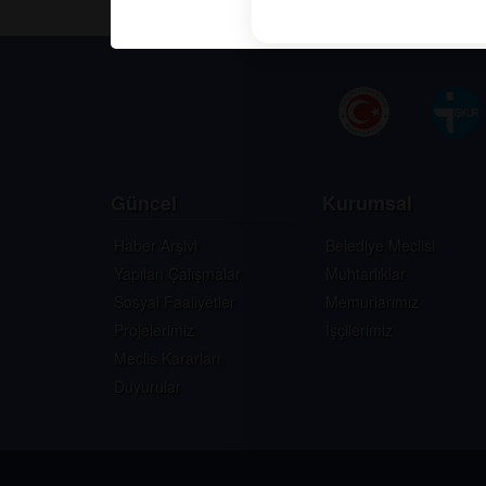
Güncel
Kurumsal
Haber Arşivi
Belediye Meclisi
Yapılan Çalışmalar
Muhtarlıklar
Sosyal Faaliyetler
Memurlarımız
Projelerimiz
İşçilerimiz
Meclis Kararları
Duyurular