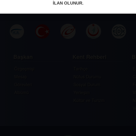
İLAN OLUNUR.
Başkan
Kent Rehberi
B
Özgeçmişi
Tarihçe
E
Mesajı
Nüfus Durumu
C
Görevleri
Sosyal Durum
F
Albümü
Yerleşim
V
Kültür ve Turizm
N
V