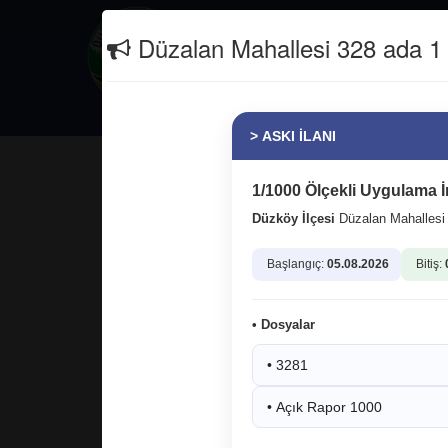
İletişim
(0462) 811 26 66
Düzalan Mahallesi 328 ada 1 p
Güncel
Erasmus+
> ASKI İLANI
Kuzey Irak'ta hain saldırıda 
Uzman Onbaşı Berat Mecit Day'ın k
1/1000 Ölçekli Uygulama İ
ettik.
Düzköy İlçesi
Düzalan Mahalles
Başlangıç:
05.08.2026
Bitiş:
• Dosyalar
• 3281
• Açık Rapor 1000
12.06.2025 10:53:13
2