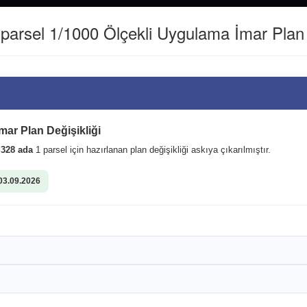
(0462) 811 22 40
WHATSAPP İLETİŞİM HATTI : 0542361516
arsel 1/1000 Ölçekli Uygulama İmar Plan D
Kurumsal
Kent Rehberi
şehadete yükselen Piyade
ıymetli ailesini ziyaret
mar Plan Değişikliği
i
328 ada
1 parsel için hazırlanan plan değişikliği askıya çıkarılmıştır.
03.09.2026