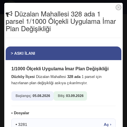
Togg
Düzalan Mahallesi 328 ada 1
navig
parsel 1/1000 Ölçekli Uygulama İmar
Düzköy İlçe Devlet Hastanesi
Plan Değişikliği
Başhekimliğine atanan Uzm. Dr. Olgun
Aşık Bey'i makamında ziyaret ederek
kendisine hayırlı olsun temennimizi
ilettik.
> ASKI İLANI
Anasayfa
Haber Arşivi
1/1000 Ölçekli Uygulama İmar Plan Değişikliği
Düzköy İlçesi
Düzalan Mahallesi
328 ada
1 parsel için
hazırlanan plan değişikliği askıya çıkarılmıştır.
Başlangıç:
05.08.2026
Bitiş:
03.09.2026
• Dosyalar
• 3281
Aç ›