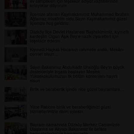
ev sahiplikleri için teşekkür ediyor,vazifelerinde
kolaylıklar diliyorum
İlçemize atanan Kaymakamımız Muhammed İbrahim
Ağlamaz misafirim oldu.Sayın Kaymakamımız güzel
ilçemize hoş geldiniz.
Düzköy İlçe Devlet Hastanesi Başhekimimiz, kıymetli
kardeşim Olgun Aşık Bey'e nazik ziyaretleri için
teşekkür ederim.
Kıymetli Haçkalı Hocamızı rahmetle andık. Mekânı
cennet olsun…
Sayın Bakanımız Abdulkadir Uraloğlu Bey'in büyük
destekleriyle inşaatı başlayan Meslek
Yüksekokulumuzun ilk bölüm kontenjanı hayırlı
olsun.
Birlik ve beraberlik içinde nice güzel bayramlara…
Yüce Rabbim birlik ve beraberliğimizi güzel
hizmetlerimizle daim eylesin.
Bayram namazında Düzköy Merkez Camimizde
Ulaştırma ve Altyapı Bakanımız ile birlikte
hemşehrilerimizle bayramlaştık.