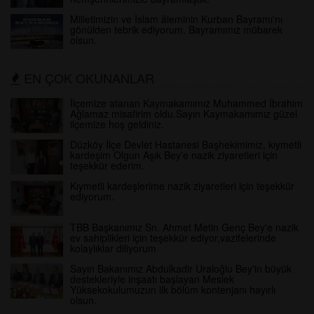
Milletimizin ve İslam âleminin Kurban Bayramı'nı
gönülden tebrik ediyorum. Bayramımız mübarek
olsun.
EN ÇOK OKUNANLAR
İlçemize atanan Kaymakamımız Muhammed İbrahim
Ağlamaz misafirim oldu.Sayın Kaymakamımız güzel
ilçemize hoş geldiniz.
Düzköy İlçe Devlet Hastanesi Başhekimimiz, kıymetli
kardeşim Olgun Aşık Bey'e nazik ziyaretleri için
teşekkür ederim.
Kıymetli kardeşlerime nazik ziyaretleri için teşekkür
ediyorum.
TBB Başkanımız Sn. Ahmet Metin Genç Bey'e nazik
ev sahiplikleri için teşekkür ediyor,vazifelerinde
kolaylıklar diliyorum
Sayın Bakanımız Abdulkadir Uraloğlu Bey'in büyük
destekleriyle inşaatı başlayan Meslek
Yüksekokulumuzun ilk bölüm kontenjanı hayırlı
olsun.