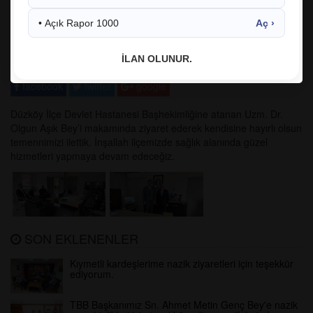
• Açık Rapor 1000
Aç ›
09.01.2026 08:43:45
380
İLAN OLUNUR.
facebook
twitter
google
Düzköy İlçe Devlet Hastanesi Başhekimliğine atanan Uzm. Dr.
Olgun Aşık Bey’i makamında ziyaret ederek kendisine hayırlı olsun
temennimizi ilettik. İnşallah ilçemizde sağlık alanında güzel
hizmetleri yapmaya devam edeceğiz.
SON EKLENENLER
Kıymetli kardeşlerime nazik ziyaretleri için teşekkür
ediyorum.
TBB Başkanımız Sn. Ahmet Metin Genç Bey'e nazik