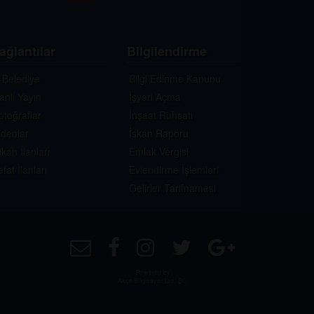
ağlantılar
Bilgilendirme
-Belediye
Bilgi Edinme Kanunu
anlı Yayın
İşyeri Açma
otoğraflar
İnşaat Ruhsatı
ideolar
İskan Raporu
ikah İlanları
Emlak Vergisi
efat İlanları
Evlendirme İşlemleri
Gelirler Tarifnamesi
Powered by
Akçe Bilgisayar Ltd. Şti.