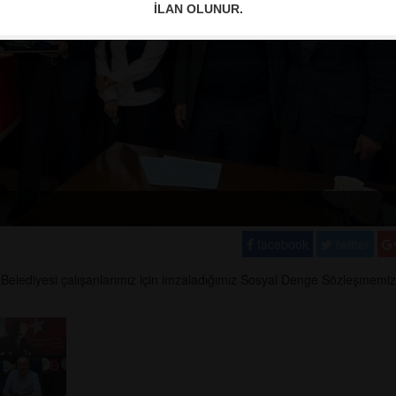
İLAN OLUNUR.
facebook
twitter
elediyesi çalışanlarımız için imzaladığımız Sosyal Denge Sözleşmemi