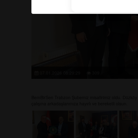
07.01.2026 08:29:29
309
BemBirSen Trabzon Şubemiz misafirimiz oldu. Düzköy B
çalışma arkadaşlarımıza hayırlı ve bereketli olsun.