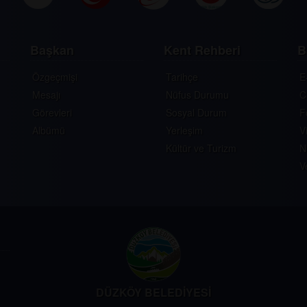
Başkan
Kent Rehberi
B
Özgeçmişi
Tarihçe
E
Mesajı
Nüfus Durumu
C
Görevleri
Sosyal Durum
F
Albümü
Yerleşim
V
Kültür ve Turizm
N
V
DÜZKÖY BELEDİYESİ