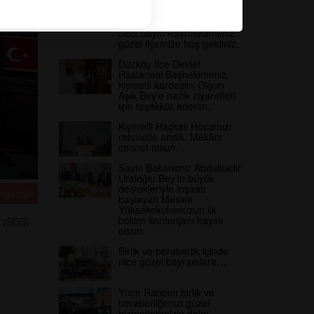
İlçemize atanan
Kaymakamımız Muhammed
İbrahim Ağlamaz misafirim
oldu.Sayın Kaymakamımız
güzel ilçemize hoş geldiniz.
Düzköy İlçe Devlet
Hastanesi Başhekimimiz,
kıymetli kardeşim Olgun
Aşık Bey'e nazik ziyaretleri
için teşekkür ederim.
Kıymetli Haçkalı Hocamızı
rahmetle andık. Mekânı
cennet olsun…
Sayın Bakanımız Abdulkadir
Uraloğlu Bey'in büyük
destekleriyle inşaatı
google
başlayan Meslek
Yüksekokulumuzun ilk
bölüm kontenjanı hayırlı
z (SDS)
olsun.
Birlik ve beraberlik içinde
nice güzel bayramlara…
Yüce Rabbim birlik ve
beraberliğimizi güzel
hizmetlerimizle daim