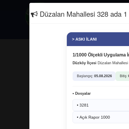
İletişim
(0462) 811 26 66
Düzalan Mahallesi 328 ada 1 p
Güncel
Erasmus+
> ASKI İLANI
BemBirSen Trabzon Şubemiz misa
Belediyesi çalışanlarımız için i
1/1000 Ölçekli Uygulama İ
Sözleşmemiz hayırlı ve bereketli
Düzköy İlçesi
Düzalan Mahalles
Başlangıç:
05.08.2026
Bitiş:
• Dosyalar
• 3281
• Açık Rapor 1000