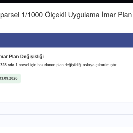
(0462) 811 22 40
WHATSAPP İLETİŞİM HATTI : 0542361516
arsel 1/1000 Ölçekli Uygulama İmar Plan D
Kurumsal
Kent Rehberi
firimiz oldu. Düzköy
mzaladığımız Sosyal Denge
mar Plan Değişikliği
 olsun
i
328 ada
1 parsel için hazırlanan plan değişikliği askıya çıkarılmıştır.
03.09.2026