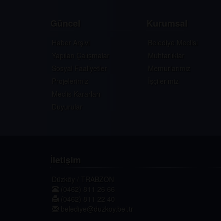
Güncel
Kurumsal
Haber Arşivi
Belediye Meclisi
Yapılan Çalışmalar
Muhtarlıklar
Sosyal Faaliyetler
Memurlarımız
Projelerimiz
İşçilerimiz
Meclis Kararları
Duyurular
İletişim
Düzköy / TRABZON
(0462) 811 26 66
(0462) 811 22 40
belediye@duzkoy.bel.tr