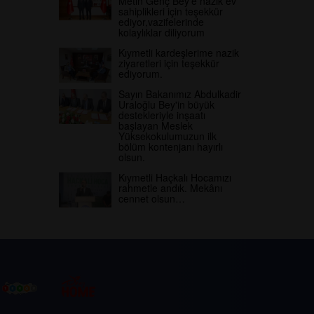
Metin Genç Bey'e nazik ev
sahiplikleri için teşekkür
ediyor,vazifelerinde
kolaylıklar diliyorum
Kıymetli kardeşlerime nazik
ziyaretleri için teşekkür
ediyorum.
Sayın Bakanımız Abdulkadir
Uraloğlu Bey'in büyük
destekleriyle inşaatı
başlayan Meslek
Yüksekokulumuzun ilk
bölüm kontenjanı hayırlı
olsun.
Kıymetli Haçkalı Hocamızı
rahmetle andık. Mekânı
cennet olsun…