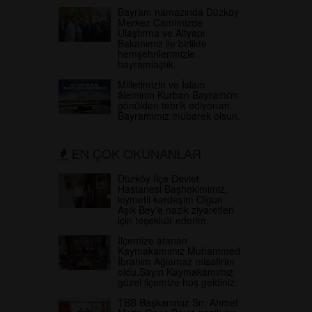
Bayram namazında Düzköy
Merkez Camimizde
Ulaştırma ve Altyapı
Bakanımız ile birlikte
hemşehrilerimizle
bayramlaştık.
Milletimizin ve İslam
âleminin Kurban Bayramı'nı
gönülden tebrik ediyorum.
Bayramımız mübarek olsun.
EN ÇOK OKUNANLAR
Düzköy İlçe Devlet
Hastanesi Başhekimimiz,
kıymetli kardeşim Olgun
Aşık Bey'e nazik ziyaretleri
için teşekkür ederim.
İlçemize atanan
Kaymakamımız Muhammed
İbrahim Ağlamaz misafirim
oldu.Sayın Kaymakamımız
güzel ilçemize hoş geldiniz.
TBB Başkanımız Sn. Ahmet