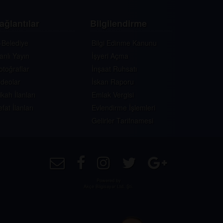
ağlantılar
Bilgilendirme
-Belediye
Bilgi Edinme Kanunu
anlı Yayın
İşyeri Açma
otoğraflar
İnşaat Ruhsatı
ideolar
İskan Raporu
ikah İlanları
Emlak Vergisi
efat İlanları
Evlendirme İşlemleri
Gelirler Tarifnamesi
Powered by
Akçe Bilgisayar Ltd. Şti.