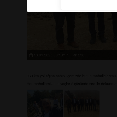
18.09.2025 09:19:17
236
960 km yol ağına sahip ilçemizde bütün mahallelerimiz
Her mahallemize ihtiyaçlar ölçüsünde sıra ile dokunmay