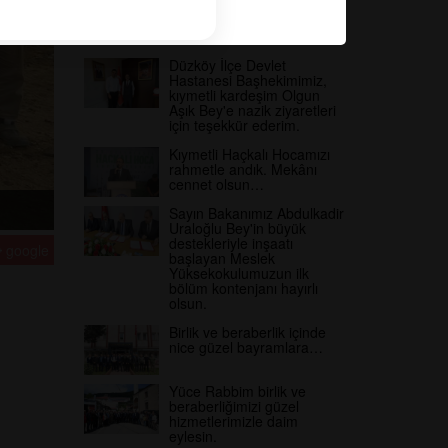
İbrahim Ağlamaz misafirim
oldu.Sayın Kaymakamımız
güzel ilçemize hoş geldiniz.
Düzköy İlçe Devlet
Hastanesi Başhekimimiz,
kıymetli kardeşim Olgun
Aşık Bey'e nazik ziyaretleri
için teşekkür ederim.
Kıymetli Haçkalı Hocamızı
rahmetle andık. Mekânı
cennet olsun…
Sayın Bakanımız Abdulkadir
Uraloğlu Bey'in büyük
destekleriyle inşaatı
google
başlayan Meslek
Yüksekokulumuzun ilk
bölüm kontenjanı hayırlı
olsun.
Birlik ve beraberlik içinde
nice güzel bayramlara…
Yüce Rabbim birlik ve
beraberliğimizi güzel
hizmetlerimizle daim
eylesin.