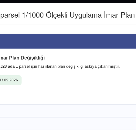
(0462) 811 22 40
WHATSAPP İLETİŞİM HATTI : 0542361516
arsel 1/1000 Ölçekli Uygulama İmar Plan D
Kurumsal
Kent Rehberi
 bütün mahallelerimize
mar Plan Değişikliği
i
328 ada
1 parsel için hazırlanan plan değişikliği askıya çıkarılmıştır.
03.09.2026