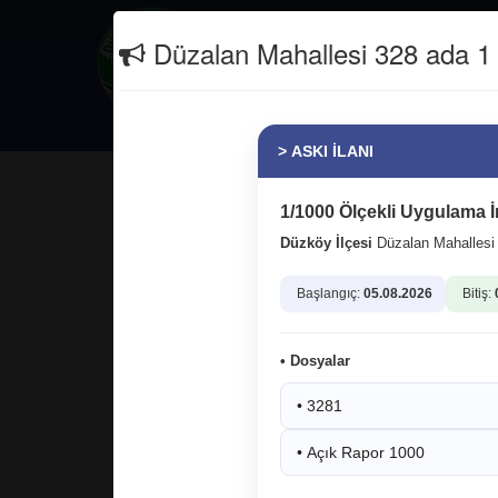
İletişim
(0462) 811 26 66
Düzalan Mahallesi 328 ada 1 p
Güncel
Erasmus+
> ASKI İLANI
960 km yol ağına sahip ilçemizde
hakkaniyetle hizmet ediyoruz.
1/1000 Ölçekli Uygulama İ
Düzköy İlçesi
Düzalan Mahalles
Başlangıç:
05.08.2026
Bitiş:
• Dosyalar
• 3281
• Açık Rapor 1000