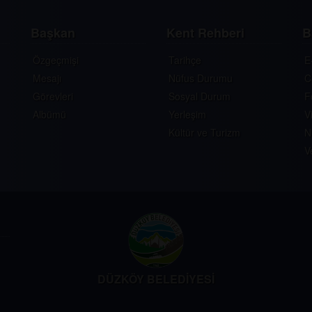
Başkan
Kent Rehberi
B
Özgeçmişi
Tarihçe
E
Mesajı
Nüfus Durumu
C
Görevleri
Sosyal Durum
F
Albümü
Yerleşim
V
Kültür ve Turizm
N
V
DÜZKÖY BELEDİYESİ