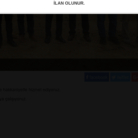
İLAN OLUNUR.
facebook
twitter
e hakkaniyetle hizmet ediyoruz.
a çalışıyoruz.