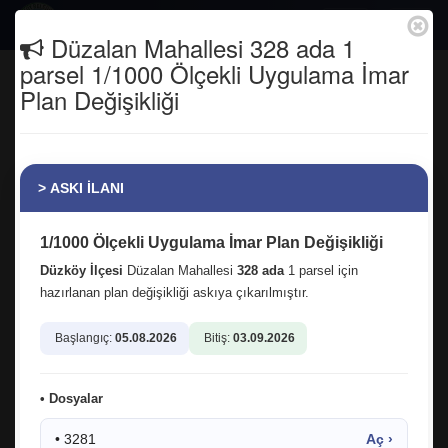
Togg
Düzalan Mahallesi 328 ada 1
navig
parsel 1/1000 Ölçekli Uygulama İmar
Düzköy için çalışmaya devam
Plan Değişikliği
Anasayfa
Haber Arşivi
> ASKI İLANI
1/1000 Ölçekli Uygulama İmar Plan Değişikliği
Düzköy İlçesi
Düzalan Mahallesi
328 ada
1 parsel için
hazırlanan plan değişikliği askıya çıkarılmıştır.
Başlangıç:
05.08.2026
Bitiş:
03.09.2026
04.09.2025 08:42:44
256
• Dosyalar
facebook
twitter
google
• 3281
Aç ›
Düzköy için çalışmaya devam.