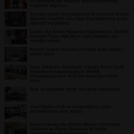
ev sahiplikleri için teşekkür ediyor,vazifelerinde
kolaylıklar diliyorum
İlçemize atanan Kaymakamımız Muhammed İbrahim
Ağlamaz misafirim oldu.Sayın Kaymakamımız güzel
ilçemize hoş geldiniz.
Düzköy İlçe Devlet Hastanesi Başhekimimiz, kıymetli
kardeşim Olgun Aşık Bey'e nazik ziyaretleri için
teşekkür ederim.
Kıymetli Haçkalı Hocamızı rahmetle andık. Mekânı
cennet olsun…
Sayın Bakanımız Abdulkadir Uraloğlu Bey'in büyük
destekleriyle inşaatı başlayan Meslek
Yüksekokulumuzun ilk bölüm kontenjanı hayırlı
olsun.
Birlik ve beraberlik içinde nice güzel bayramlara…
Yüce Rabbim birlik ve beraberliğimizi güzel
hizmetlerimizle daim eylesin.
Bayram namazında Düzköy Merkez Camimizde
Ulaştırma ve Altyapı Bakanımız ile birlikte
hemşehrilerimizle bayramlaştık.