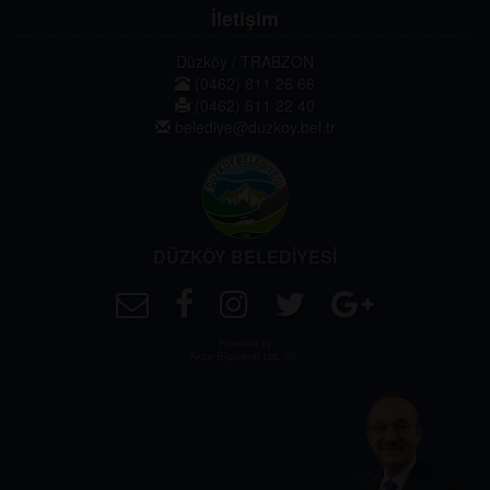
İletişim
Düzköy / TRABZON
(0462) 811 26 66
(0462) 811 22 40
belediye@duzkoy.bel.tr
DÜZKÖY BELEDİYESİ
Powered by
Akçe Bilgisayar Ltd. Şti.