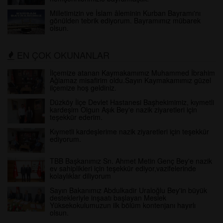
Milletimizin ve İslam âleminin Kurban Bayramı'nı
gönülden tebrik ediyorum. Bayramımız mübarek
olsun.
EN ÇOK OKUNANLAR
İlçemize atanan Kaymakamımız Muhammed İbrahim
Ağlamaz misafirim oldu.Sayın Kaymakamımız güzel
ilçemize hoş geldiniz.
Düzköy İlçe Devlet Hastanesi Başhekimimiz, kıymetli
kardeşim Olgun Aşık Bey'e nazik ziyaretleri için
teşekkür ederim.
Kıymetli kardeşlerime nazik ziyaretleri için teşekkür
ediyorum.
TBB Başkanımız Sn. Ahmet Metin Genç Bey'e nazik
ev sahiplikleri için teşekkür ediyor,vazifelerinde
kolaylıklar diliyorum
Sayın Bakanımız Abdulkadir Uraloğlu Bey'in büyük
destekleriyle inşaatı başlayan Meslek
Yüksekokulumuzun ilk bölüm kontenjanı hayırlı
olsun.