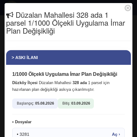
Togg
Düzalan Mahallesi 328 ada 1
navig
parsel 1/1000 Ölçekli Uygulama İmar
Yenimahalle Fuar Alanında açılışını
Plan Değişikliği
gerçekleştirdiğimiz ve 7 Eylül'e kadar
devam edecek etkinlikte, Düzköy
Belediyesi standımıza mutlaka bekleriz.
> ASKI İLANI
Anasayfa
Haber Arşivi
1/1000 Ölçekli Uygulama İmar Plan Değişikliği
Düzköy İlçesi
Düzalan Mahallesi
328 ada
1 parsel için
hazırlanan plan değişikliği askıya çıkarılmıştır.
Başlangıç:
05.08.2026
Bitiş:
03.09.2026
• Dosyalar
• 3281
Aç ›