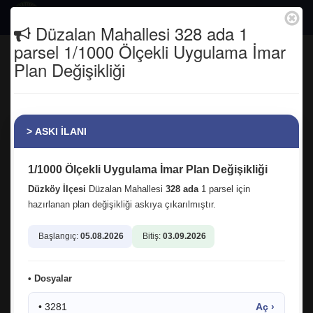
Togg
Düzalan Mahallesi 328 ada 1
navig
parsel 1/1000 Ölçekli Uygulama İmar
İlçemizin evladı, kıymetli Bakanımız Sn.
Plan Değişikliği
Abdulkadir Uraloğlu'nun teşrifleri ile
hemşehrilerimizle bir araya geldik.
Anasayfa
Haber Arşivi
> ASKI İLANI
1/1000 Ölçekli Uygulama İmar Plan Değişikliği
Düzköy İlçesi
Düzalan Mahallesi
328 ada
1 parsel için
hazırlanan plan değişikliği askıya çıkarılmıştır.
Başlangıç:
05.08.2026
Bitiş:
03.09.2026
• Dosyalar
• 3281
Aç ›