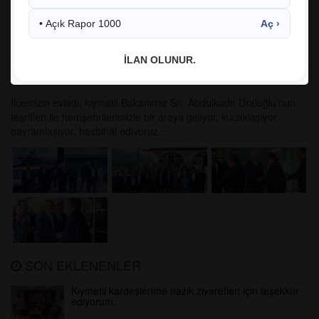
• Açık Rapor 1000
Aç ›
06.06.2025 14:04:38
464
İLAN OLUNUR.
facebook
twitter
google
İlçemizin evladı, kıymetli Bakanımız Sn. Abdulkadir Uraloğlu’nun
teşrifleri ile hemşehrilerimizle bir araya geliyor, kucaklaşıyor,
bayramlaşıyor, hasbihâl ediyoruz…
SON EKLENENLER
Kıymetli kardeşlerime nazik ziyaretleri için teşekkür
ediyorum.