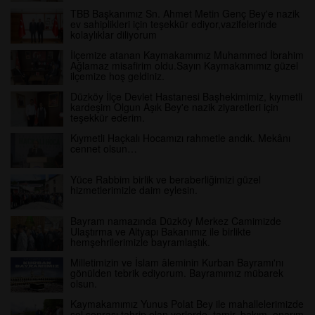
TBB Başkanımız Sn. Ahmet Metin Genç Bey'e nazik
ev sahiplikleri için teşekkür ediyor,vazifelerinde
kolaylıklar diliyorum
İlçemize atanan Kaymakamımız Muhammed İbrahim
Ağlamaz misafirim oldu.Sayın Kaymakamımız güzel
ilçemize hoş geldiniz.
Düzköy İlçe Devlet Hastanesi Başhekimimiz, kıymetli
kardeşim Olgun Aşık Bey'e nazik ziyaretleri için
teşekkür ederim.
Kıymetli Haçkalı Hocamızı rahmetle andık. Mekânı
cennet olsun…
Yüce Rabbim birlik ve beraberliğimizi güzel
hizmetlerimizle daim eylesin.
Bayram namazında Düzköy Merkez Camimizde
Ulaştırma ve Altyapı Bakanımız ile birlikte
hemşehrilerimizle bayramlaştık.
Milletimizin ve İslam âleminin Kurban Bayramı'nı
gönülden tebrik ediyorum. Bayramımız mübarek
olsun.
Kaymakamımız Yunus Polat Bey ile mahallelerimizde
sel sonrası tahrip olan yerlerde, tamir, bakım, onarım